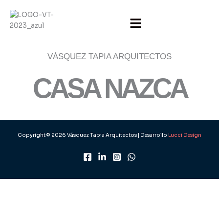
Ir
al
contenido
VÁSQUEZ TAPIA ARQUITECTOS
CASA NAZCA
Casa Naza - Vista Peatonal 2
Casa Naza - Fachada
Casa Nazca
Copyright © 2026 Vásquez Tapia Arquitectos | Desarrollo
Lucci Design