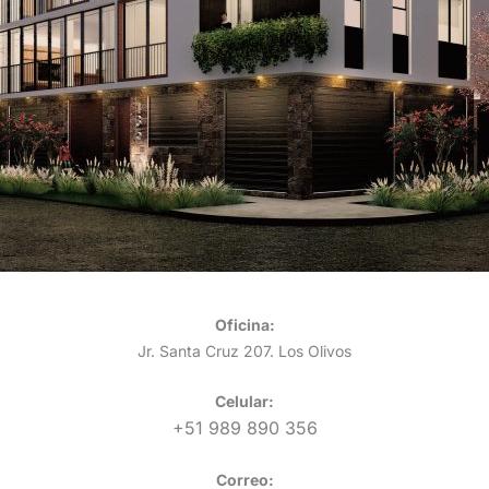
Oficina:
Jr. Santa Cruz 207. Los Olivos
Celular:
+51 989 890 356
Correo: