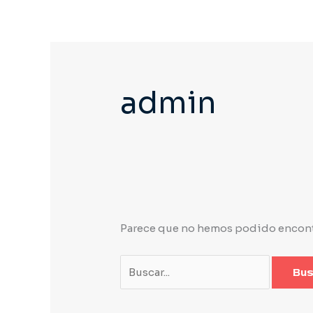
Ir
Buscar
al
por:
contenido
admin
Parece que no hemos podido encontr